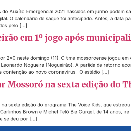
rios do Auxílio Emergencial 2021 nascidos em junho podem sa
al. O calendário de saque foi antecipado. Antes, a data par
dos pelo […]
irão em 1º jogo após municipali
or 2×0 neste domingo (11). O time mossoroense jogou em c
l Leonardo Nogueira (Nogueirão). A partida de retorno ac
de contenção ao novo coronavírus. O estádio […]
ar Mossoró na sexta edição do T
na sexta edição do programa The Voice Kids, que estreou
rlinhos Brown e Michel Teló Bia Gurgel, de 14 anos, irá
te se deu por […]