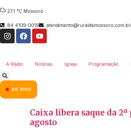
27.1 °C
Mossoró
84 4109-0019
atendimento@ruraldemossoro.com.br
A Rádio
Notícias
Igreja
Programação
AO VIVO
Caixa libera saque da 2ª
agosto