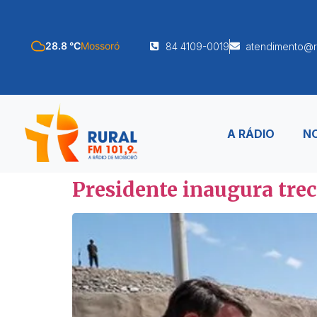
28.8 °C
Mossoró
84 4109-0019
atendimento@r
A RÁDIO
NO
Presidente inaugura trec