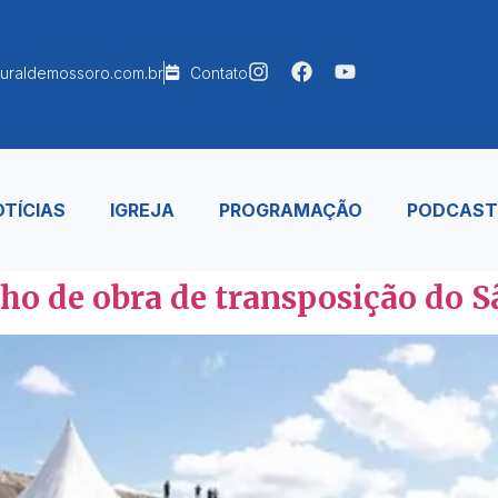
uraldemossoro.com.br
Contato
TÍCIAS
IGREJA
PROGRAMAÇÃO
PODCAST
ho de obra de transposição do S