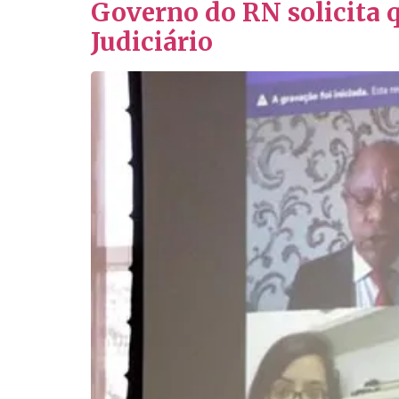
Governo do RN solicita q
Judiciário