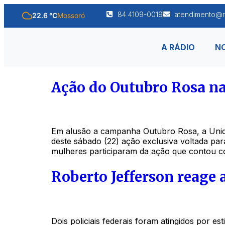
84 4109-0019
atendimento@r
22.6 °C
Mossoró
A RÁDIO
NO
Ação do Outubro Rosa na
Em alusão a campanha Outubro Rosa, a Unida
deste sábado (22) ação exclusiva voltada pa
mulheres participaram da ação que contou co
Roberto Jefferson reage a
Dois policiais federais foram atingidos por es