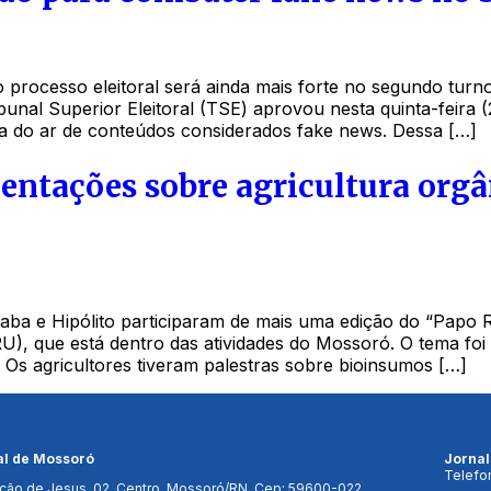
processo eleitoral será ainda mais forte no segundo turno
ribunal Superior Eleitoral (TSE) aprovou nesta quinta-feir
ada do ar de conteúdos considerados fake news. Dessa […]
entações sobre agricultura orgâ
aba e Hipólito participaram de mais uma edição do “Papo Ru
), que está dentro das atividades do Mossoró. O tema foi 
 Os agricultores tiveram palestras sobre bioinsumos […]
al de Mossoró
Jorna
Telefo
ção de Jesus, 02, Centro, Mossoró/RN, Cep: 59600-022