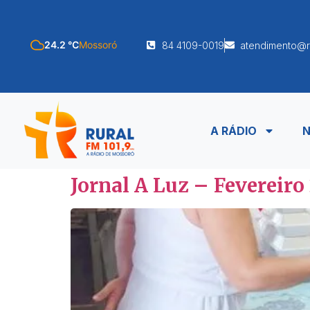
24.2 °C
Mossoró
84 4109-0019
atendimento@r
A RÁDIO
N
Jornal A Luz – Fevereiro