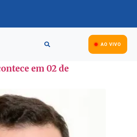
AO VIVO
contece em 02 de