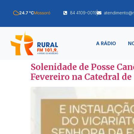
24.7 °C
Mossoró
84 4109-0019
atendimento@r
A RÁDIO
NO
Solenidade de Posse Can
Fevereiro na Catedral de