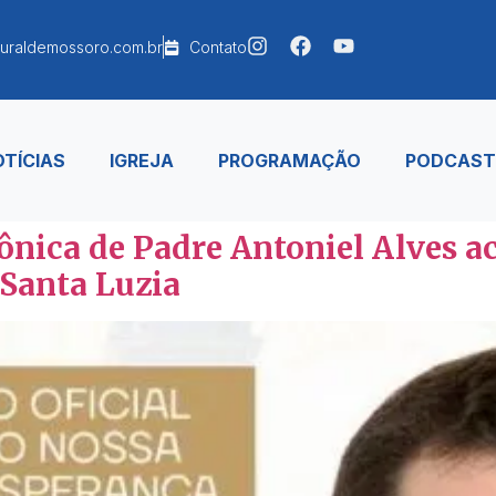
uraldemossoro.com.br
Contato
TÍCIAS
IGREJA
PROGRAMAÇÃO
PODCAST
ônica de Padre Antoniel Alves a
 Santa Luzia