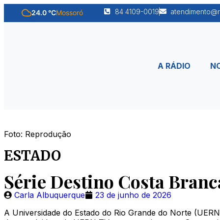
84 4109-0019
atendimento@r
24.0 °C
Mossoró
A RÁDIO
NO
Foto: Reprodução
ESTADO
Série Destino Costa Branca
Carla Albuquerque
23 de junho de 2026
A Universidade do Estado do Rio Grande do Norte (UERN) r