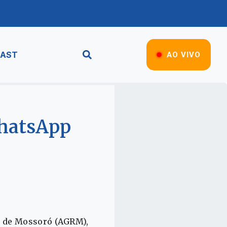
AST
AO VIVO
WhatsApp
os de Mossoró (AGRM),