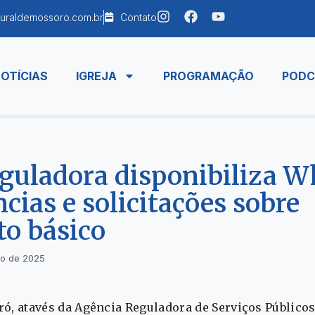
uraldemossoro.com.br
Contato
OTÍCIAS
IGREJA
PROGRAMAÇÃO
PODC
eguladora disponibiliza 
cias e solicitações sobre
o básico
ho de 2025
ró, atavés da Agência Reguladora de Serviços Públic