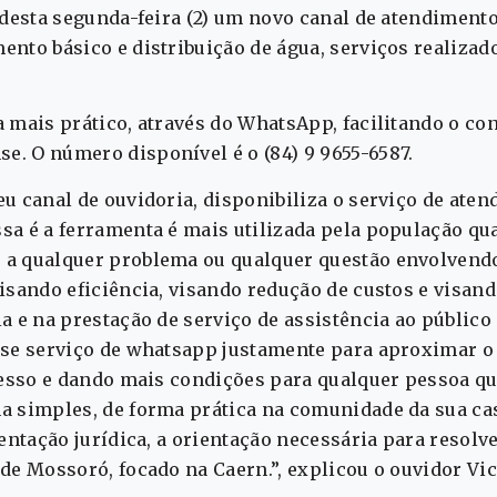
r desta segunda-feira (2) um novo canal de atendimen
ento básico e distribuição de água, serviços realiza
a mais prático, através do WhatsApp, facilitando o co
. O número disponível é o (84) 9 9655-6587.
eu canal de ouvidoria, disponibiliza o serviço de ate
sa é a ferramenta é mais utilizada pela população qu
 a qualquer problema ou qualquer questão envolvend
visando eficiência, visando redução de custos e visan
a e na prestação de serviço de assistência ao público 
sse serviço de whatsapp justamente para aproximar o 
acesso e dando mais condições para qualquer pessoa qu
a simples, de forma prática na comunidade da sua ca
ientação jurídica, a orientação necessária para resol
de Mossoró, focado na Caern.”, explicou o ouvidor Vic