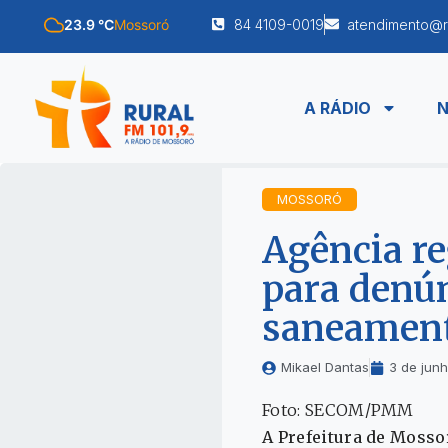
23.9 °C
Mossoró
84 4109-0019
atendimento@r
A RÁDIO
N
MOSSORÓ
Agência r
para denún
saneament
Mikael Dantas
3 de jun
Foto: SECOM/PMM
A Prefeitura de Mosso