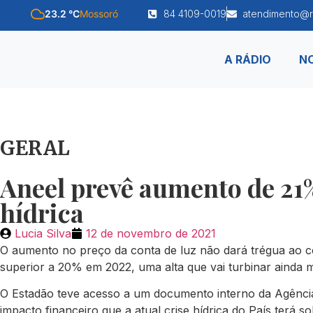
23.2 °C
Mossoró
84 4109-0019
atendimento@r
A RÁDIO
NO
GERAL
Aneel prevê aumento de 21%
hídrica
Lucia Silva
12 de novembro de 2021
O aumento no preço da conta de luz não dará trégua ao c
superior a 20% em 2022, uma alta que vai turbinar ainda m
O Estadão teve acesso a um documento interno da Agência N
impacto financeiro que a atual crise hídrica do País terá 