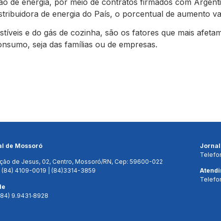
o de energia, por meio de contratos firmados com Argentin
stribuidora de energia do País, o porcentual de aumento va
íveis e do gás de cozinha, são os fatores que mais afeta
nsumo, seja das famílias ou de empresas.
al de Mossoró
Jorna
Telefo
ção de Jesus, 02, Centro, Mossoró/RN, Cep: 59600-022
 (84) 4109-0019 | (84)3314-3859
Atend
Telefo
de
(84) 9.9431‑8928