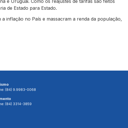
a e Uruguai. Como os reajustes de tarifas são feitos
ria de Estado para Estado.
m a inflação no País e massacram a renda da população,
lismo
ne: (84) 9.9983-0068
imento
ne: (84) 3314-3859