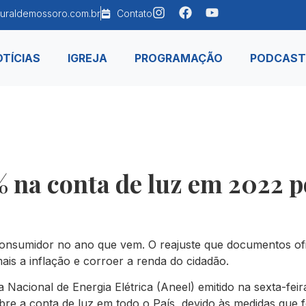
uraldemossoro.com.br
Contato
TÍCIAS
IGREJA
PROGRAMAÇÃO
PODCAST
 na conta de luz em 2022 p
onsumidor no ano que vem. O reajuste que documentos ofic
ais a inflação e corroer a renda do cidadão.
acional de Energia Elétrica (Aneel) emitido na sexta-feir
sobre a conta de luz em todo o País, devido às medidas que