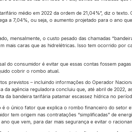
arifário médio em 2022 da ordem de 21,04%”, diz o texto. 
ga a 7,04%, ou seja, o aumento projetado para o ano que v
o, mensalmente, o custo pesado das chamadas “bandeiras t
 mais caras que as hidrelétricas. Isso tem ocorrido por c
al do consumidor é evitar que essas contas fossem pagas 
uido cobrir o rombo atual.
stos previstos – incluindo informações do Operador Nacion
ica da agência reguladora concluiu que, até abril de 2022
ta da bandeira tarifária patamar escassez hídrica no períod
 o único fator que explica o rombo financeiro do setor elé
dor tem origem nas contratações “simplificadas” de energ
o ano que vem, para dar mais segurança e evitar o raciona