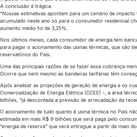
A conclusão é trágica.
“Nossas estimativas apontam para um cenário de impacto t
acumulado neste ano só para o consumidor residencial che
aumento médio foi de 3,25%.
Nos últimos meses, cada consumidor de energia tem bancad
para pagar o acionamento das usinas térmicas, que são bem
reservatórios do País.
Uma das principais razões de se fazer essa cobrança mens
Ocorre que nem mesmo as bandeiras tarifárias têm conseg
Após analisar as projeções de geração de energia e os cu
Comercialização de Energia Elétrica (CCEE) -, a área técn
bilhões, “já descontada a previsão de arrecadação da recei
O acionamento de tudo quanto é usina térmica no País não é
estimada em mais R$ 9 bilhões que será paga pelo consumi
“energia de reserva” que será entregue a partir de maio d