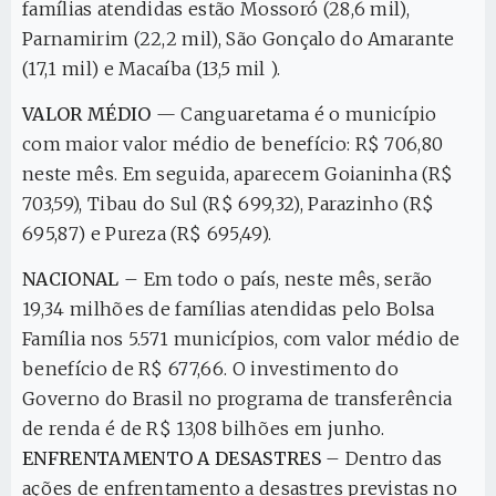
famílias atendidas estão Mossoró (28,6 mil),
Parnamirim (22,2 mil), São Gonçalo do Amarante
(17,1 mil) e Macaíba (13,5 mil ).
VALOR MÉDIO
— Canguaretama é o município
com maior valor médio de benefício: R$ 706,80
neste mês. Em seguida, aparecem Goianinha (R$
703,59), Tibau do Sul (R$ 699,32), Parazinho (R$
695,87) e Pureza (R$ 695,49).
NACIONAL
– Em todo o país, neste mês, serão
19,34 milhões de famílias atendidas pelo Bolsa
Família nos 5.571 municípios, com valor médio de
benefício de R$ 677,66. O investimento do
Governo do Brasil no programa de transferência
de renda é de R$ 13,08 bilhões em junho.
ENFRENTAMENTO A DESASTRES
– Dentro das
ações de enfrentamento a desastres previstas no