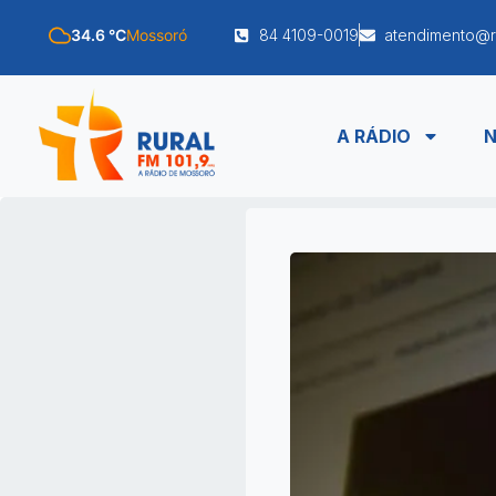
34.6 °C
Mossoró
84 4109-0019
atendimento@r
A RÁDIO
N