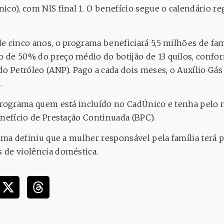
ico), com NIS final 1. O benefício segue o calendário r
 cinco anos, o programa beneficiará 5,5 milhões de famí
de 50% do preço médio do botijão de 13 quilos, confor
do Petróleo (ANP). Pago a cada dois meses, o Auxílio G
.
 programa quem está incluído no CadÚnico e tenha pe
enefício de Prestação Continuada (BPC).
ama definiu que a mulher responsável pela família terá 
 de violência doméstica.