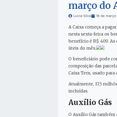
março do A
Lucia Silva
18 de março
A Caixa começa a pagar 
nesta sexta-feira os be
benefício é R$ 400. As
úteis do mês.
O beneficiário pode co
composição das parcelas
Caixa Tem, usado para 
Atualmente, 17,5 milhõ
incluídas.
Auxílio Gás
O Auxílio Gás também é