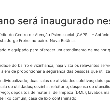
ano será inaugurado nes
rédio do Centro de Atenção Psicossocial (CAPS II – Antônio
sta Jorge Freire, no bairro Nova Betânia.
rado e equipado para oferecer um atendimento de melhor q
dade do bairro e vizinhança, haja vista os relevantes ser
 além de proporcionar a segurança das pessoas que utiliz
dividualizado; duas salas de atividades coletivas; dois qua
la de utilidades; cozinha; refeitório; despensa de utensíli
erviço; depósitos de material de limpeza (DML); lavabos ma
 de lixo comum; casa de lixo contaminado.