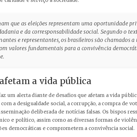
 caridade e serviço à sociedade.
mam que as eleições representam uma oportunidade pri
idadania e da corresponsabilidade social. Segundo o tex
nantes e representantes, os brasileiros são chamados a
m valores fundamentais para a convivência democrática
e.
afetam a vida pública
z um alerta diante de desafios que afetam a vida públic
com a desigualdade social, a corrupção, a compra de vot
isseminação deliberada de notícias falsas. Os bispos res
co e político, assim como as diversas formas de violênc
ções democráticas e comprometem a convivência social.