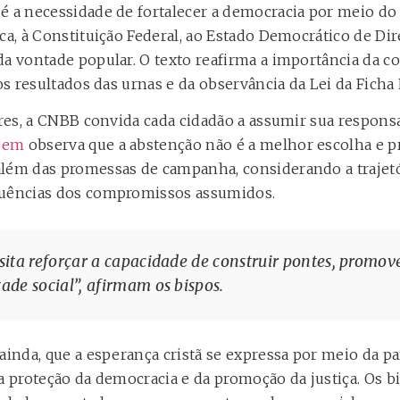
é a necessidade de fortalecer a democracia por meio do 
ica, à Constituição Federal, ao Estado Democrático de D
da vontade popular. O texto reafirma a importância da c
aos resultados das urnas e da observância da Lei da Ficha
tores, a CNBB convida cada cidadão a assumir sua respons
gem
observa que a abstenção não é a melhor escolha e 
lém das promessas de campanha, considerando a trajetó
quências dos compromissos assumidos.
ssita reforçar a capacidade de construir pontes, promov
zade social”, afirmam os bispos.
ainda, que a esperança cristã se expressa por meio da par
da proteção da democracia e da promoção da justiça. Os 