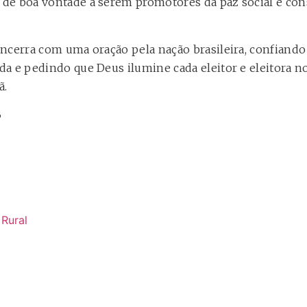
de boa vontade a serem promotores da paz social e con
ncerra com uma oração pela nação brasileira, confiando 
a e pedindo que Deus ilumine cada eleitor e eleitora no
ã.
B