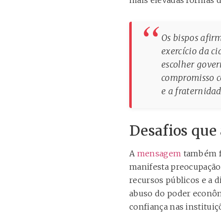
mais elevadas formas de
Os bispos afir
exercício da c
escolher gover
compromisso co
e a fraternidad
Desafios que 
A
mensagem
também fa
manifesta preocupação 
recursos públicos e a d
abuso do poder econômi
confiança nas institui