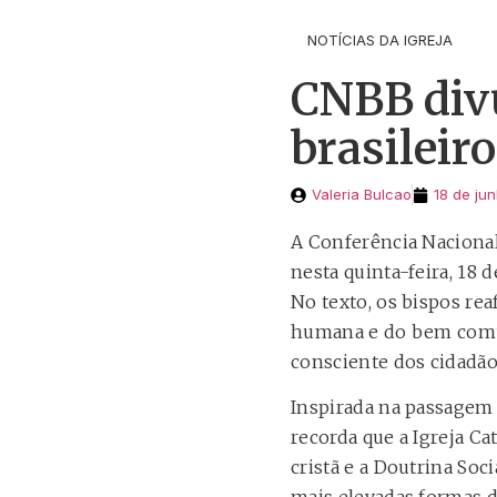
NOTÍCIAS DA IGREJA
CNBB div
brasileir
Valeria Bulcao
18 de ju
A Conferência Nacional
nesta quinta-feira, 18
No texto, os bispos re
humana e do bem comu
consciente dos cidadãos
Inspirada na passagem 
recorda que a Igreja Ca
cristã e a Doutrina Soc