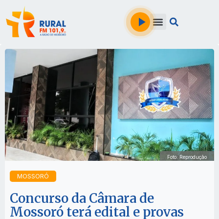
Foto: Reprodução
MOSSORÓ
Concurso da Câmara de
Mossoró terá edital e provas