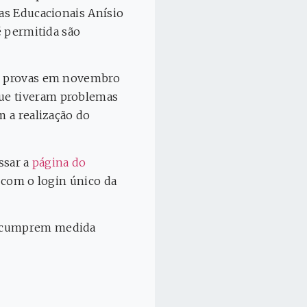
sas Educacionais Anísio
é permitida são
as provas em novembro
que tiveram problemas
m a realização do
ssar a
página do
r com o login único da
ue cumprem medida