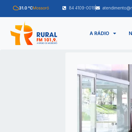
31.0 °C
Mossoró
84 4109-0019
atendimento@r
A RÁDIO
N