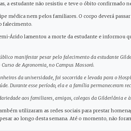
s, a estudante não resistiu e teve o óbito confirmado nes
ipe médica nem pelos familiares. O corpo deverá passar 
o falecimento.
Semi-Árido lamentou a morte da estudante e informou que
lico manifestar pesar pelo falecimento da estudante Gilderlâ
 o Curso de Agronomia, no Campus Mossoró.
nheiros da universidade, foi socorrida e levada para o Hosp
úde. Durante esse período, ela e a família permaneceram rec
idariedade aos familiares, amigos, colegas da Gilderlânia 
 também utilizaram as redes sociais para prestar home
e pesar ao longo desta semana. Até o momento, não fora