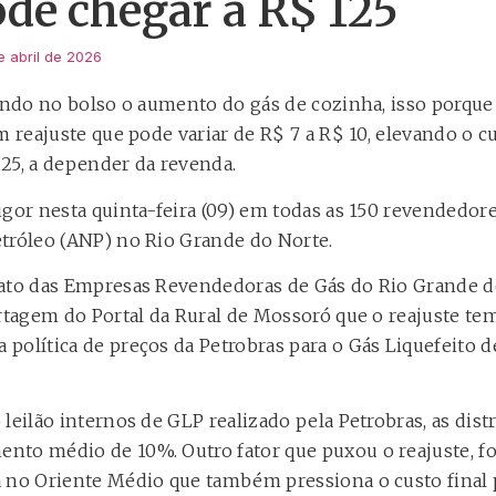
ode chegar a R$ 125
e abril de 2026
tindo no bolso o aumento do gás de cozinha, isso porque 
m reajuste que pode variar de R$ 7 a R$ 10, elevando o c
25, a depender da revenda.
igor nesta quinta-feira (09) em todas as 150 revendedore
tróleo (ANP) no Rio Grande do Norte.
ato das Empresas Revendedoras de Gás do Rio Grande do
ortagem do Portal da Rural de Mossoró que o reajuste te
olítica de preços da Petrobras para o Gás Liquefeito de
 leilão internos de GLP realizado pela Petrobras, as di
to médio de 10%. Outro fator que puxou o reajuste, fo
 no Oriente Médio que também pressiona o custo final 