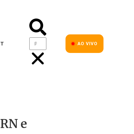
ST
AO VIVO
 RN e