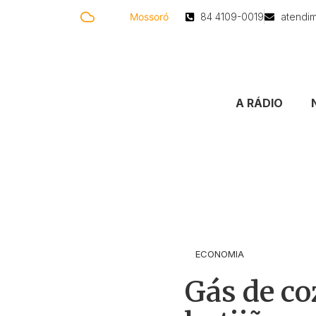
24.2 °C
Mossoró
84 4109-0019
atendi
A RÁDIO
ECONOMIA
Gás de co