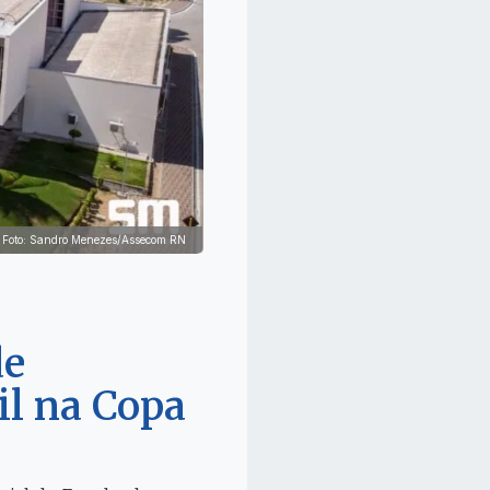
Foto: Sandro Menezes/Assecom RN
de
il na Copa