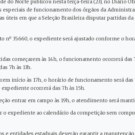
 do Norte publicou nesta terça-feira (23), no Diário Ofi
s especiais de funcionamento dos órgãos da Administra
ias úteis em que a Seleção Brasileira disputar partidas 
o nº 35.660, o expediente será ajustado conforme o horá
tidas começarem às 14h, o funcionamento ocorrerá das 7h
das 7h às 13h.
rem início às 17h, o horário de funcionamento será das 7
 expediente ocorrerá das 7h às 15h.
eção entrar em campo às 19h, o atendimento será mantid
r o expediente ao calendário da competição sem compr
os e entidades estaduais deverão garantir a manutenção 