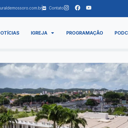
uraldemossoro.com.br
Contato
OTÍCIAS
IGREJA
PROGRAMAÇÃO
PODC