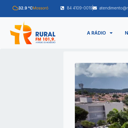
32.9 °C
Mossoró
84 4109-0019
atendimento@r
A RÁDIO
N