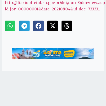
http://diariooficial.rn.gov.br/dei/dorn3/docview.asp
id_jor=00000001&data=20210804&id_doc=733331