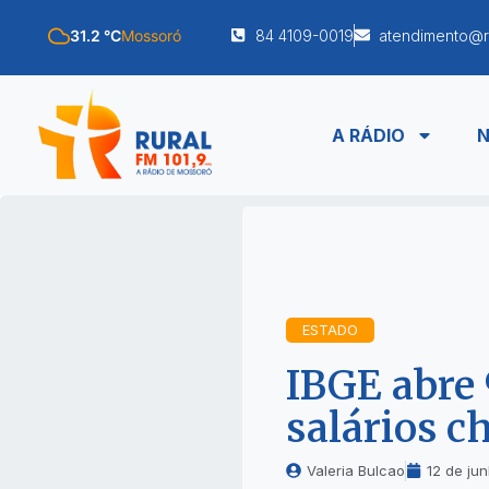
31.2 °C
Mossoró
84 4109-0019
atendimento@r
A RÁDIO
N
ESTADO
IBGE abre 
salários c
Valeria Bulcao
12 de ju