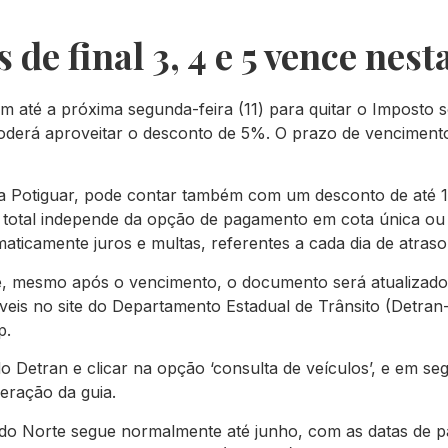
de final 3, 4 e 5 vence nest
 têm até a próxima segunda-feira (11) para quitar o Impost
oderá aproveitar o desconto de 5%. O prazo de venciment
ta Potiguar, pode contar também com um desconto de até 1
 total independe da opção de pagamento em cota única ou p
aticamente juros e multas, referentes a cada dia de atraso
t e, mesmo após o vencimento, o documento será atualiza
veis no site do Departamento Estadual de Trânsito (Detran-
p.
 do Detran e clicar na opção ‘consulta de veículos’, e em s
eração da guia.
do Norte segue normalmente até junho, com as datas de p