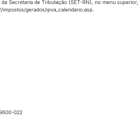
da Secretaria de Tributação (SET-RN), no menu superior, s
2/impostos/gerados/ipva_calendario.asp.
59600-022