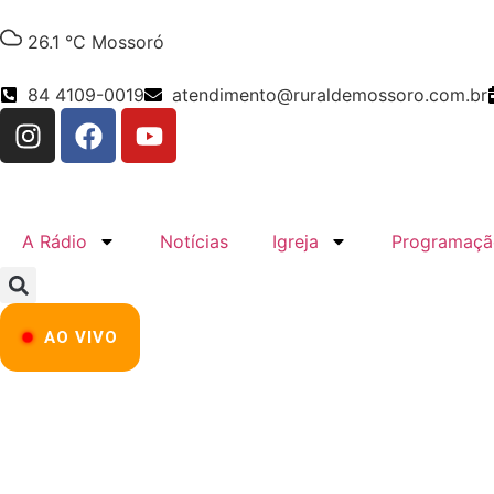
26.1 °C
Mossoró
84 4109-0019
atendimento@ruraldemossoro.com.br
A Rádio
Notícias
Igreja
Programaçã
AO VIVO