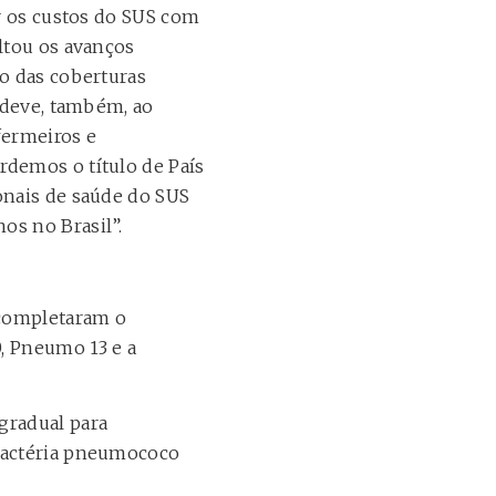
ir os custos do SUS com
ltou os avanços
ão das coberturas
e deve, também, ao
fermeiros e
rdemos o título de País
onais de saúde do SUS
os no Brasil”.
 completaram o
, Pneumo 13 e a
gradual para
 bactéria pneumococo