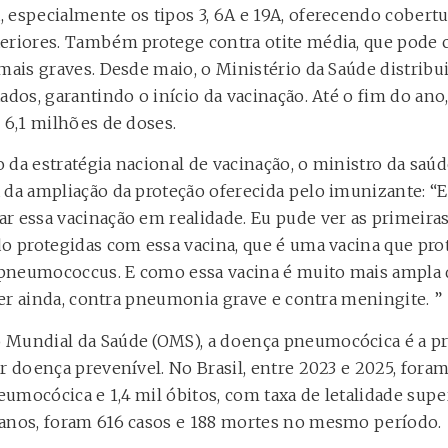
 especialmente os tipos 3, 6A e 19A, oferecendo cobert
eriores. Também protege contra otite média, que pode c
mais graves. Desde maio, o Ministério da Saúde distribu
ados, garantindo o início da vacinação. Até o fim do ano,
 6,1 milhões de doses.
da estratégia nacional de vacinação, o ministro da saúd
 da ampliação da proteção oferecida pelo imunizante: “E
r essa vacinação em realidade. Eu pude ver as primeira
do protegidas com essa vacina, que é uma vacina que pro
o pneumococcus. E como essa vacina é muito mais ampla 
eger ainda, contra pneumonia grave e contra meningite. ”
Mundial da Saúde (OMS), a doença pneumocócica é a pr
r doença prevenível. No Brasil, entre 2023 e 2025, foram
umocócica e 1,4 mil óbitos, com taxa de letalidade supe
 anos, foram 616 casos e 188 mortes no mesmo período.