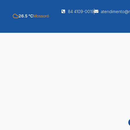
84 4109-0019
atendimento@r
26.5 °C
Mossoró