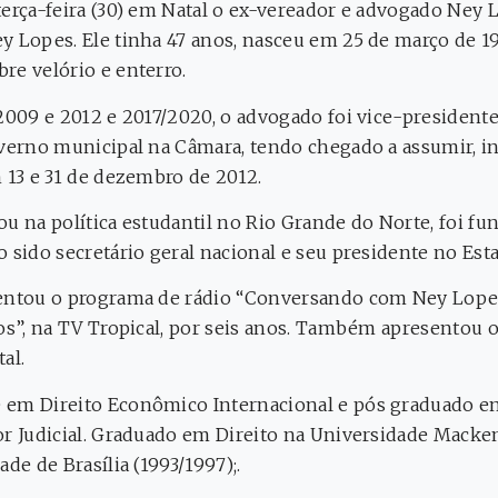
erça-feira (30) em Natal o ex-vereador e advogado Ney L
y Lopes. Ele tinha 47 anos, nasceu em 25 de março de 1
re velório e enterro.
 2009 e 2012 e 2017/2020, o advogado foi vice-presiden
overno municipal na Câmara, tendo chegado a assumir, i
m 13 e 31 de dezembro de 2012.
ou na política estudantil no Rio Grande do Norte, foi f
o sido secretário geral nacional e seu presidente no Est
entou o programa de rádio “Conversando com Ney Lopes 
tos”, na TV Tropical, por seis anos. Também apresentou
tal.
em Direito Econômico Internacional e pós graduado em 
or Judicial. Graduado em Direito na Universidade Macken
de de Brasília (1993/1997);.