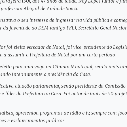
-feira feira (30), aos 47 anos de idade. Ney Lopes Júnior é fi
 professora Abigail de Andrade Souza.
strava o seu interesse de ingressar na vida pública e começ
or da juventude do DEM (antigo PFL), Secretário Geral Nacion
r foi eleito vereador de Natal, foi vice-presidente do Legis
u a assumir a Prefeitura de Natal por um curto período.
eleito para uma vaga na Câmara Municipal, sendo mais uma
mindo interinamente a presidência da Casa.
cativa atuação parlamentar, sendo presidente da Comissão 
 líder da Prefeitura na Casa. Foi autor de mais de 50 projeto
ista, apresentou programas de rádio e tv, sempre com foco 
s e esclarecimentos jurídicos.