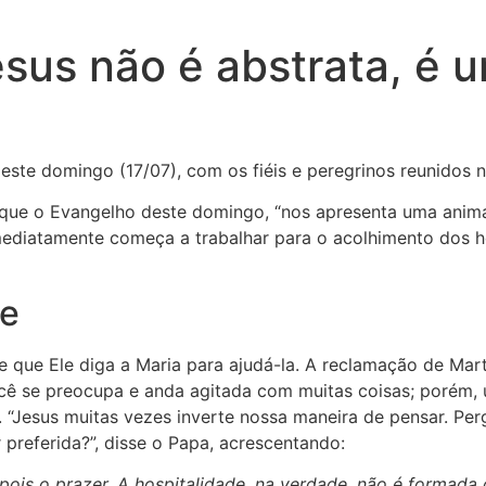
esus não é abstrata, é
ste domingo (17/07), com os fiéis e peregrinos reunidos 
 que o Evangelho deste domingo, “nos apresenta uma anim
mediatamente começa a trabalhar para o acolhimento dos h
de
e que Ele diga a Maria para ajudá-la. A reclamação de Mart
cê se preocupa e anda agitada com muitas coisas; porém, u
”. “Jesus muitas vezes inverte nossa maneira de pensar. P
 preferida?”, disse o Papa, acrescentando:
depois o prazer. A hospitalidade, na verdade, não é formad