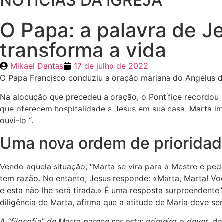
NOTÍCIAS DA IGREJA
O Papa: a palavra de J
transforma a vida
Mikael Dantas
17 de julho de 2022
O Papa Francisco conduziu a oração mariana do Angelus de
Na alocução que precedeu a oração, o Pontífice recordou
que oferecem hospitalidade a Jesus em sua casa. Marta i
ouvi-lo “.
Uma nova ordem de priorida
Vendo aquela situação, “Marta se vira para o Mestre e ped
tem razão. No entanto, Jesus responde: «Marta, Marta! Vo
e esta não lhe será tirada.» É uma resposta surpreendente
diligência de Marta, afirma que a atitude de Maria deve ser
A “filosofia” de Marta parece ser esta: primeiro o dever, 