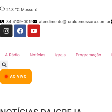
21.8 °C
Mossoró
84 4109-0019
atendimento@ruraldemossoro.com.br
A Rádio
Notícias
Igreja
Programação
AO VIVO