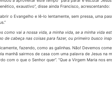
dou a aproveitar este tempo “para parar e escutar Jesus”.
enético, exaustivo”, disse ainda Francisco, acrescentando:
abrir o Evangelho e lê-lo lentamente, sem pressa, uma p
s.”
s como vai a nossa vida, a minha vida, se a minha vida es
o de cabeça nas coisas para fazer, ou primeiro busco insp
icamente, fazendo, como as galinhas. Não! Devemos começa
e pela manhã sairmos de casa com uma palavra de Jesus na
do com o que o Senhor quer”. “Que a Virgem Maria nos ensin