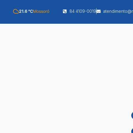
21.6 °C
Mossoró
84 4109-0019
atendimento@r