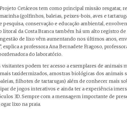
rojeto Cetáceos tem como principal missão resgatar, rea
arinha (golfinhos, baleias, peixes-bois, aves e tartaru
 de pesquisa, conservação e educação ambiental, envolve
do litoral da Costa Branca também há um alto registro de
ingestão de lixo vêm aumentando nos últimos anos, en
, explica a professora Ana Bernadete Fragoso, professo
coordenadora do laboratório.
s visitantes podem ter acesso a exemplares de animais
imais taxidermizados, amostras biológicas dos animais s
aleias, filhotes de tartarugas) além de conhecer mais so
cipar de jogos interativos e ainda ter a experiência ime
óculos 3D. Sempre com a mensagem importante de pres
ogar lixo na praia.