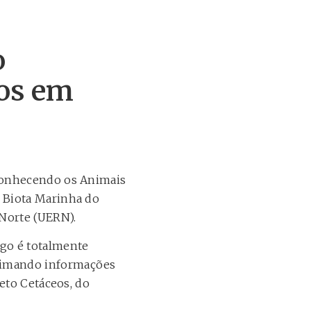
o
hos em
“Conhecendo os Animais
 Biota Marinha do
 Norte (UERN).
go é totalmente
ximando informações
eto Cetáceos, do