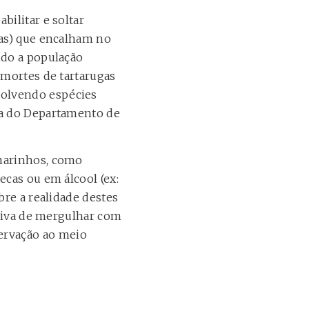
bilitar e soltar
gas) que encalham no
ndo a população
 mortes de tartarugas
volvendo espécies
ra do Departamento de
 marinhos, como
ecas ou em álcool (ex:
bre a realidade destes
rsiva de mergulhar com
ervação ao meio