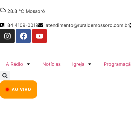
28.8 °C
Mossoró
84 4109-0019
atendimento@ruraldemossoro.com.br
A Rádio
Notícias
Igreja
Programaçã
AO VIVO