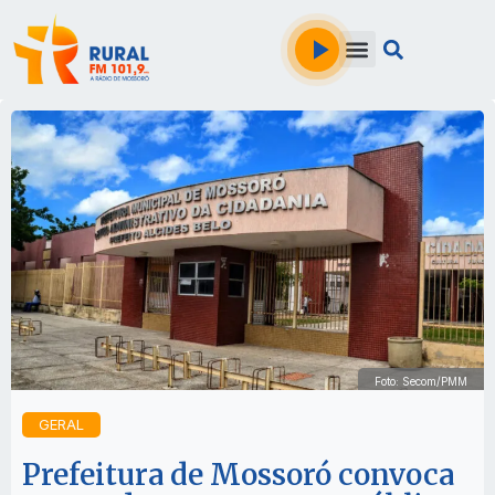
Foto: Secom/PMM
GERAL
Prefeitura de Mossoró convoca