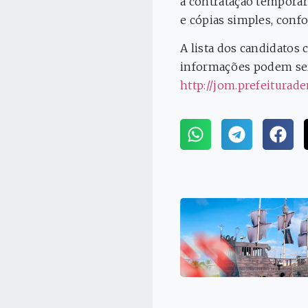
a contratação temporár
e cópias simples, conf
A lista dos candidato
informações podem ser 
http://jom.prefeitura