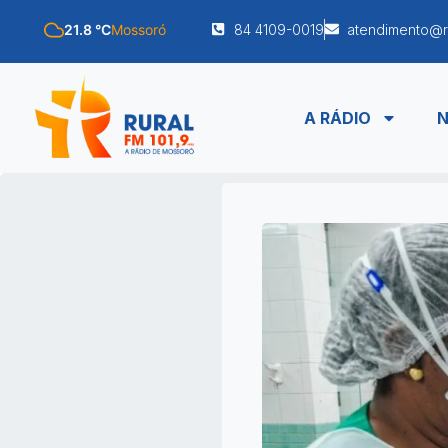
21.8 °C
Mossoró
84 4109-0019
atendimento@r
A RÁDIO
N