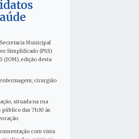
idatos
Saúde
 Secretaria Municipal
o Simplificado (PSS)
ó (JOM), edição desta
 enfermagem; cirurgião
ção, situada na rua
o público das 7h30 às
vocação.
ocumentação com vista