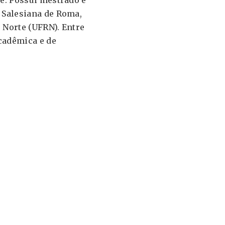
e. Possui mestrado e
 Salesiana de Roma,
 Norte (UFRN). Entre
acadêmica e de