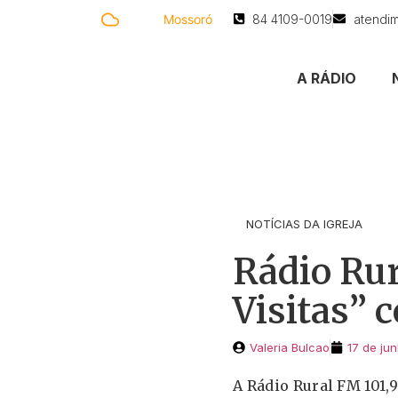
33.5 °C
Mossoró
84 4109-0019
atendi
A RÁDIO
NOTÍCIAS DA IGREJA
Rádio Rur
Visitas” 
Valeria Bulcao
17 de ju
A Rádio Rural FM 101,