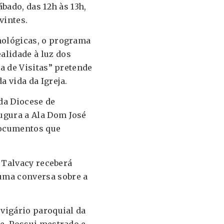
bado, das 12h às 13h,
vintes.
nológicas, o programa
lidade à luz dos
a de Visitas” pretende
 vida da Igreja.
 da Diocese de
ugura a Ala Dom José
documentos que
e Talvacy receberá
uma conversa sobre a
vigário paroquial da