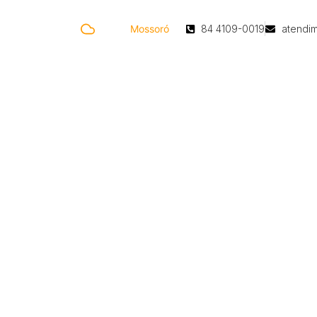
23.8 °C
Mossoró
84 4109-0019
atendi