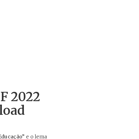
CF 2022
load
 Educação”
e o lema