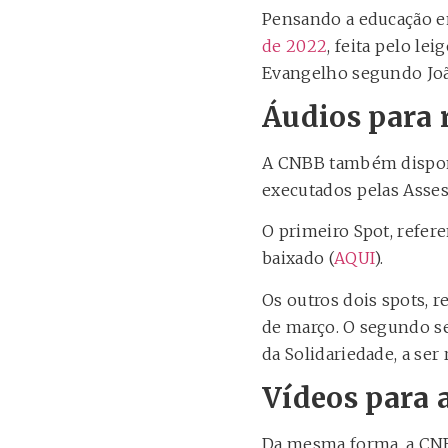
Pensando a educação e
de 2022
, feita pelo le
Evangelho segundo João
Áudios para 
A CNBB também disponib
executados pelas Asse
O primeiro Spot, refere
baixado (
AQUI
).
Os outros dois spots, r
de março. O segundo ser
da Solidariedade, a ser 
Vídeos para a
Da mesma forma, a CNBB