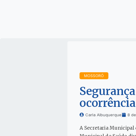
MOSSORÓ
Segurança
ocorrência
Carla Albuquerque
8 de
A Secretaria Municipal 
Municipal de Saúde div