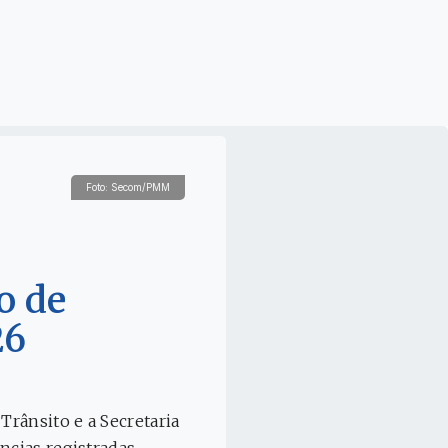
Foto: Secom/PMM
o de
26
Trânsito e a Secretaria
ncias registradas