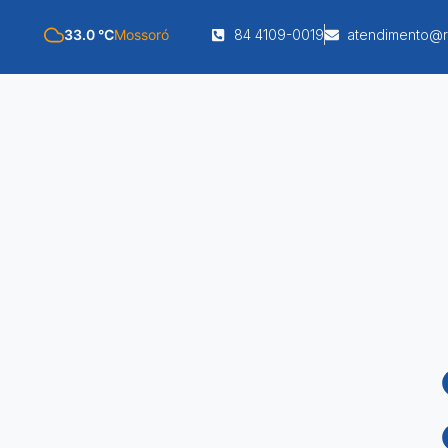
33.0 °C
Mossoró
84 4109-0019
atendimento@r