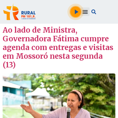
Ao lado de Ministra,
Governadora Fátima cumpre
agenda com entregas e visitas
em Mossoró nesta segunda
(13)