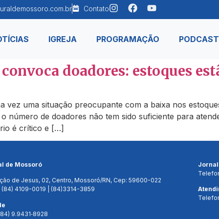
uraldemossoro.com.br
Contato
TÍCIAS
IGREJA
PROGRAMAÇÃO
PODCAST
onvoca doadores: estoques estã
 vez uma situação preocupante com a baixa nos estoques
to o número de doadores não tem sido suficiente para aten
io é crítico e […]
al de Mossoró
Jorna
Telefo
ção de Jesus, 02, Centro, Mossoró/RN, Cep: 59600-022
 (84) 4109-0019 | (84)3314-3859
Atend
Telefo
de
(84) 9.9431‑8928