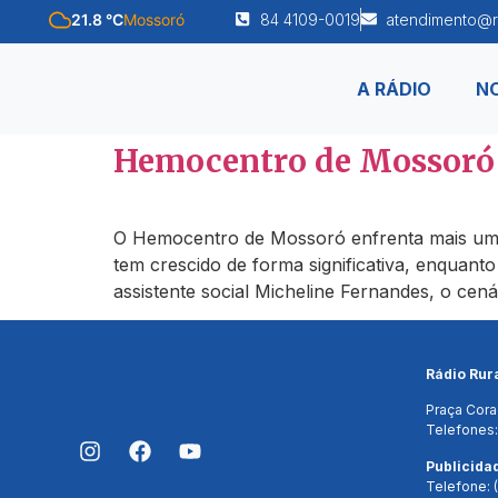
21.8 °C
Mossoró
84 4109-0019
atendimento@r
A RÁDIO
NO
Hemocentro de Mossoró c
O Hemocentro de Mossoró enfrenta mais uma
tem crescido de forma significativa, enquan
assistente social Micheline Fernandes, o cenár
Rádio Rur
Praça Cora
Telefones:
Publicida
Telefone: 