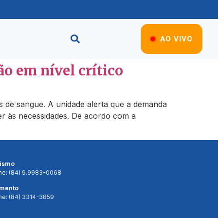
AO VIVO
o em nível crítico
 de sangue. A unidade alerta que a demanda
der às necessidades. De acordo com a
lismo
ne: (84) 9.9983-0068
imento
ne: (84) 3314-3859