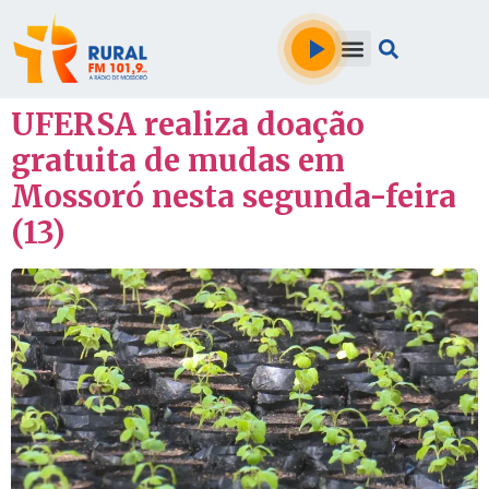
UFERSA realiza doação
gratuita de mudas em
Mossoró nesta segunda-feira
(13)