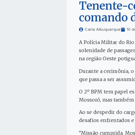
Tenente-co
comando d
Carla Albuquerque
10 d
A Polícia Militar do Ri
solenidade de passagem
na região Oeste potigua
Durante a cerimônia, 
que passa a ser assumi
O 2º BPM tem papel est
Mossoró, mas também p
Ao se despedir do carg
desafios enfrentados e 
“Missão cumprida. Moss