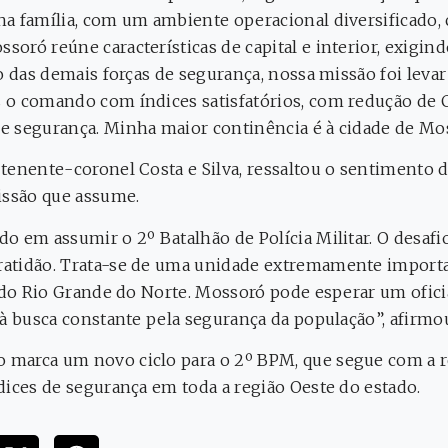
a família, com um ambiente operacional diversificado,
oró reúne características de capital e interior, exigind
o das demais forças de segurança, nossa missão foi levar
o comando com índices satisfatórios, com redução de C
 segurança. Minha maior continência é à cidade de Mos
tenente-coronel Costa e Silva, ressaltou o sentimento 
ssão que assume.
o em assumir o 2º Batalhão de Polícia Militar. O desafi
atidão. Trata-se de uma unidade extremamente importan
o do Rio Grande do Norte. Mossoró pode esperar um ofic
 à busca constante pela segurança da população”, afirmo
marca um novo ciclo para o 2º BPM, que segue com a r
dices de segurança em toda a região Oeste do estado.