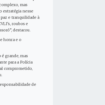
 complexo, mas
o estratégia nesse
 paz e tranquilidade à
VLI’s, roubos e
soró”, destacou.
de honra e o
o é grande, mas
te para a Polícia
ial comprometido,
u.
esponsabilidade de