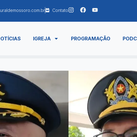
uraldemossoro.com.br
Contato
OTÍCIAS
IGREJA
PROGRAMAÇÃO
PODC