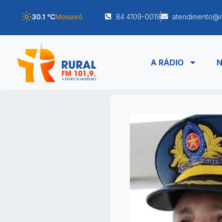
30.1 °C
Mossoró
84 4109-0019
atendimento@r
A RÁDIO
N