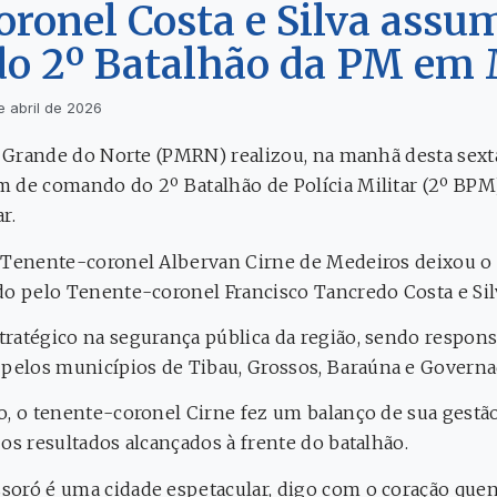
ronel Costa e Silva assu
o 2º Batalhão da PM em
e abril de 2026
o Grande do Norte (PMRN) realizou, na manhã desta sexta-
 de comando do 2º Batalhão de Polícia Militar (2º BPM
r.
o Tenente-coronel Albervan Cirne de Medeiros deixou o
do pelo Tenente-coronel Francisco Tancredo Costa e Sil
ratégico na segurança pública da região, sendo respon
elos municípios de Tibau, Grossos, Baraúna e Governa
o, o tenente-coronel Cirne fez um balanço de sua gestã
os resultados alcançados à frente do batalhão.
oró é uma cidade espetacular, digo com o coração quen