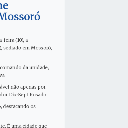
me
 Mossoró
feira (10), a
), sediado em Mossoró,
 comando da unidade,
va.
sável não apenas por
dor Dix-Sept Rosado.
o, destacando os
te. É uma cidade que