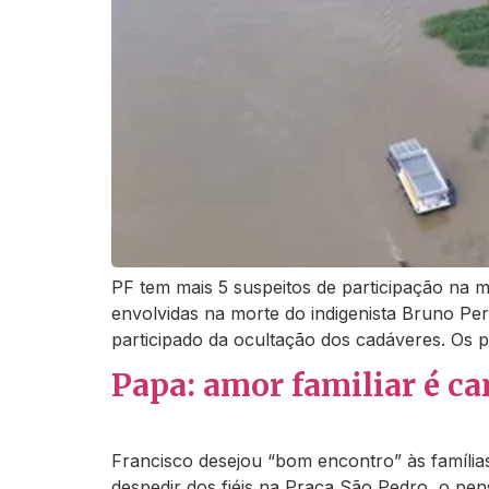
PF tem mais 5 suspeitos de participação na m
envolvidas na morte do indigenista Bruno Pere
participado da ocultação dos cadáveres. Os 
Papa: amor familiar é c
Francisco desejou “bom encontro” às famílias
despedir dos fiéis na Praça São Pedro, o pen