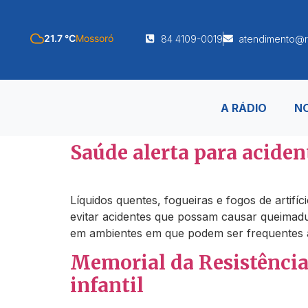
21.7 °C
Mossoró
84 4109-0019
atendimento@r
A RÁDIO
NO
Saúde alerta para acide
Líquidos quentes, fogueiras e fogos de artif
evitar acidentes que possam causar queimadur
em ambientes em que podem ser frequentes a
Memorial da Resistência
infantil