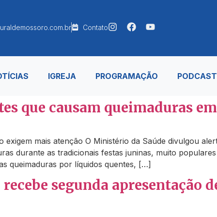
uraldemossoro.com.br
Contato
TÍCIAS
IGREJA
PROGRAMAÇÃO
PODCAST
ntes que causam queimaduras em 
ício exigem mais atenção O Ministério da Saúde divulgou a
as durante as tradicionais festas juninas, muito populares
s queimaduras por líquidos quentes, […]
 recebe segunda apresentação de