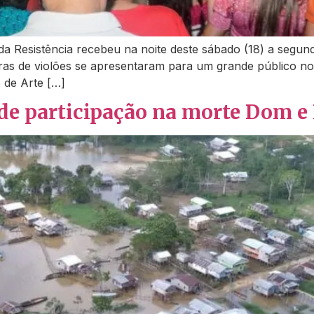
da Resistência recebeu na noite deste sábado (18) a segun
stras de violões se apresentaram para um grande público n
 de Arte […]
 de participação na morte Dom e