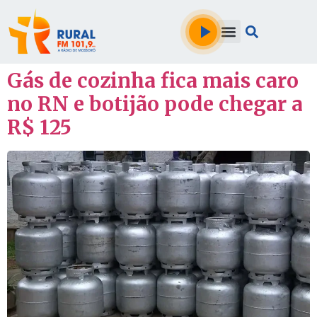
Gás de cozinha fica mais caro
no RN e botijão pode chegar a
R$ 125